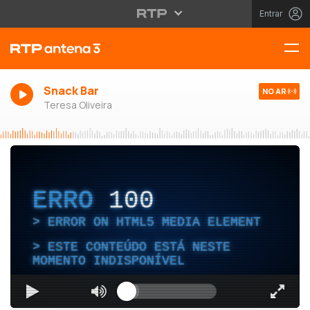
Entrar
Snack Bar
NO AR
Teresa Oliveira
ERRO
100
ERROR ON HTML5 MEDIA ELEMENT
ESTE CONTEÚDO ESTÁ NESTE
MOMENTO INDISPONÍVEL