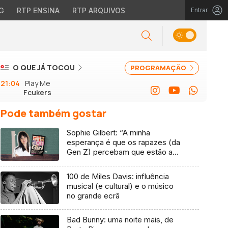
G
RTP ENSINA
RTP ARQUIVOS
Entrar
O QUE JÁ TOCOU
PROGRAMAÇÃO
21:04
Play Me
Fcukers
Pode também gostar
Sophie Gilbert: “A minha
esperança é que os rapazes (da
Gen Z) percebam que estão a
vender-lhes uma mentira”
100 de Miles Davis: influência
musical (e cultural) e o músico
no grande ecrã
Bad Bunny: uma noite mais, de