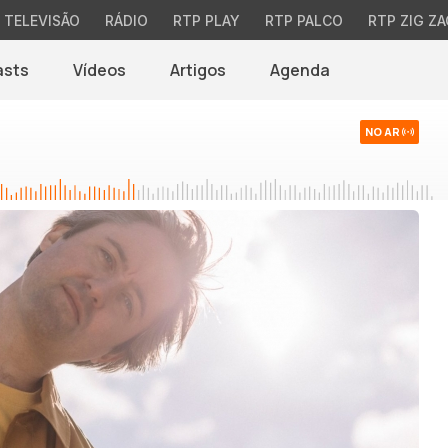
TELEVISÃO
RÁDIO
RTP PLAY
RTP PALCO
RTP ZIG ZA
asts
Vídeos
Artigos
Agenda
NO AR