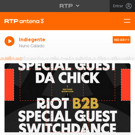
Entrar
Indiegente
NO AR
Nuno Calado