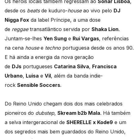
Os heróis locais também regressam ao
Sónar Lisboa
,
desde os
beats
de kuduro-
house
ao vivo pelo
DJ
Nigga Fox
da label Príncipe, a uma dose
de
reggae
transatlântico servida por
Shaka Lion
.
Juntam-se-lhes
Yen Sung
e
Rui Vargas
, referências
na cena
house
e
techno
portuguesa desde os anos 90.
E há ainda a energia da nova geração
de
DJs
portugueses
Catarina Silva
,
Francisca
Urbano
,
Luisa
e
Vil
, além da banda indie-
rock
Sensible Soccers
.
Do Reino Unido chegam dois dos mais celebrados
pioneiros do
dubstep
,
Skream b2b Mala
. Há também
a selva intergeracional de
SHERELLE x Kode9
e um
dos segredos mais bem guardados do Reino Unido,