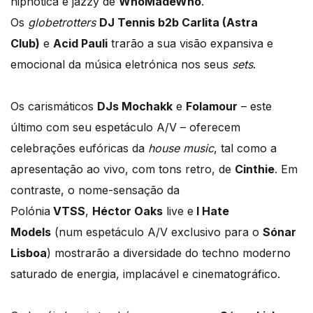
hipnótica e jazzy de
WhoMadeWho
.
Os
globetrotters
DJ Tennis b2b Carlita (Astra
Club)
e
Acid Pauli
trarão a sua visão expansiva e
emocional da música eletrónica nos seus
sets
.
Os carismáticos
DJs Mochakk
e
Folamour
– este
último com seu espetáculo A/V – oferecem
celebrações eufóricas da
house music
, tal como a
apresentação ao vivo, com tons retro, de
Cinthie
. Em
contraste, o nome-sensação da
Polónia
VTSS
,
Héctor Oaks
live e
I Hate
Models
(num espetáculo A/V exclusivo para o
Sónar
Lisboa
) mostrarão a diversidade do techno moderno
saturado de energia, implacável e cinematográfico.