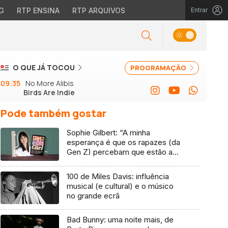
G
RTP ENSINA
RTP ARQUIVOS
Entrar
O QUE JÁ TOCOU
PROGRAMAÇÃO
09:35
No More Alibis
Birds Are Indie
Pode também gostar
Sophie Gilbert: “A minha
esperança é que os rapazes (da
Gen Z) percebam que estão a
vender-lhes uma mentira”
100 de Miles Davis: influência
musical (e cultural) e o músico
no grande ecrã
Bad Bunny: uma noite mais, de