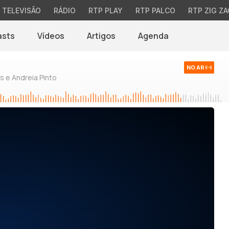
TELEVISÃO
RÁDIO
RTP PLAY
RTP PALCO
RTP ZIG ZA
asts
Vídeos
Artigos
Agenda
NO AR
 e Andreia Pinto