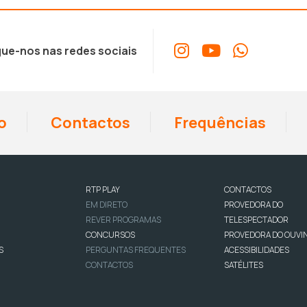
ue-nos nas redes sociais
o
Contactos
Frequências
RTP PLAY
CONTACTOS
EM DIRETO
PROVEDORA DO
REVER PROGRAMAS
TELESPECTADOR
CONCURSOS
PROVEDORA DO OUVI
S
PERGUNTAS FREQUENTES
ACESSIBILIDADES
CONTACTOS
SATÉLITES