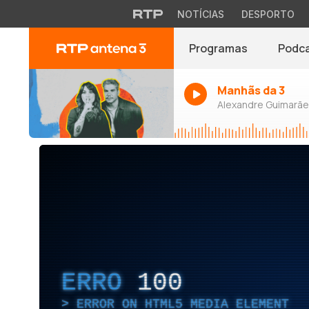
NOTÍCIAS
DESPORTO
Programas
Podc
Manhãs da 3
Alexandre Guimarães
ERRO
100
ERROR ON HTML5 MEDIA ELEMENT