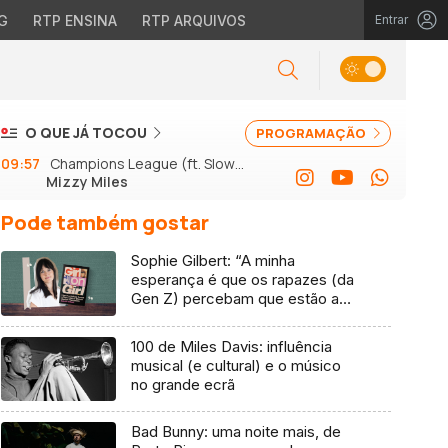
G
RTP ENSINA
RTP ARQUIVOS
Entrar
O QUE JÁ TOCOU
PROGRAMAÇÃO
09:57
Champions League (ft. Slow J
Mizzy Miles
e GSon)
Pode também gostar
Sophie Gilbert: “A minha
esperança é que os rapazes (da
Gen Z) percebam que estão a
vender-lhes uma mentira”
100 de Miles Davis: influência
musical (e cultural) e o músico
no grande ecrã
Bad Bunny: uma noite mais, de