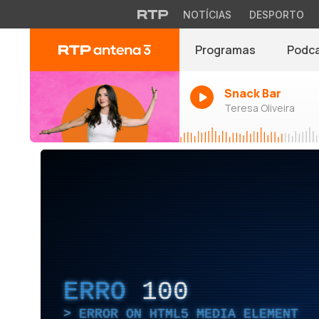
NOTÍCIAS
DESPORTO
Programas
Podc
Snack Bar
Teresa Oliveira
ERRO
100
ERROR ON HTML5 MEDIA ELEMENT