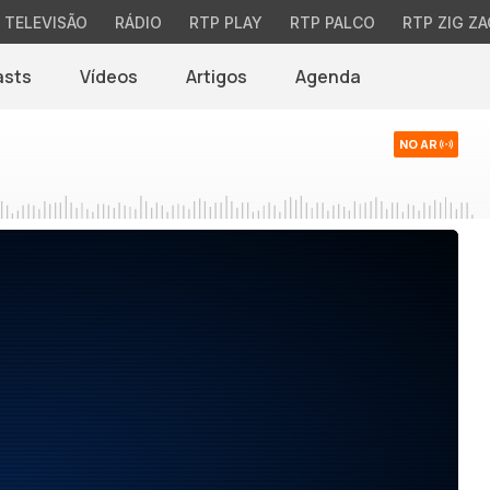
TELEVISÃO
RÁDIO
RTP PLAY
RTP PALCO
RTP ZIG ZA
asts
Vídeos
Artigos
Agenda
NO AR