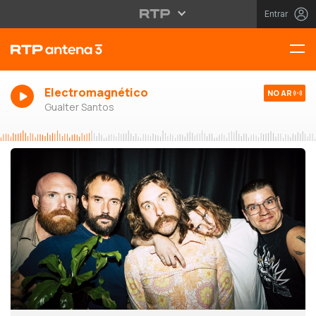
Entrar
Electromagnético
NO AR
Gualter Santos