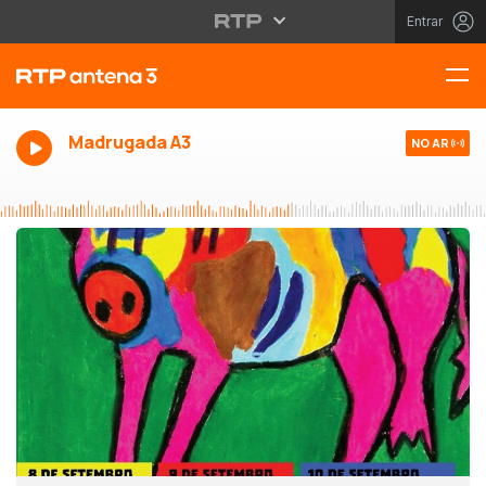
Entrar
Madrugada A3
NO AR