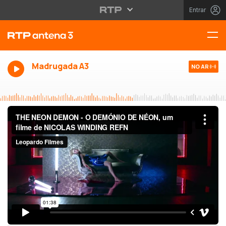
Entrar
Madrugada A3
NO AR