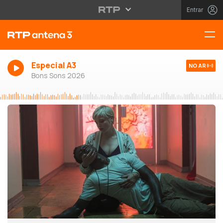
Entrar
Especial A3
NO AR
Bons Sons 2026