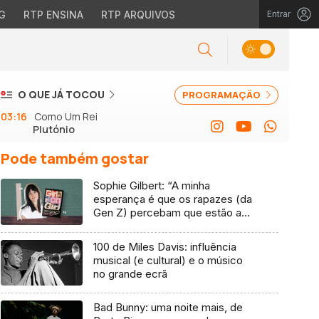
G
RTP ENSINA
RTP ARQUIVOS
Entrar
O QUE JÁ TOCOU
PROGRAMAÇÃO
03:16
Como Um Rei
Plutónio
Pode também gostar
Sophie Gilbert: “A minha
esperança é que os rapazes (da
Gen Z) percebam que estão a
vender-lhes uma mentira”
100 de Miles Davis: influência
musical (e cultural) e o músico
no grande ecrã
Bad Bunny: uma noite mais, de