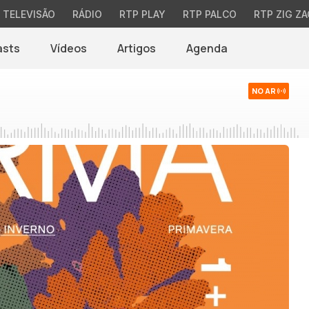
TELEVISÃO
RÁDIO
RTP PLAY
RTP PALCO
RTP ZIG ZA
asts
Vídeos
Artigos
Agenda
NO AR