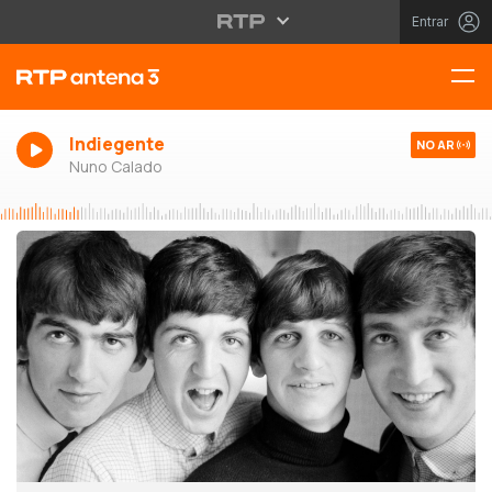
Entrar
Indiegente
NO AR
Nuno Calado