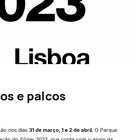
os e palcos
ção nos dias
31 de março, 1 e 2 de abril
. O Parque
ração do Sónar 2023, que conta com o apoio da