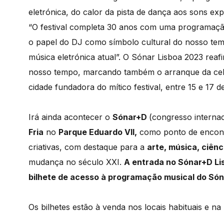
eletrónica, do calor da pista de dança aos sons exp
“O festival completa 30 anos com uma programação 
o papel do DJ como símbolo cultural do nosso tem
música eletrónica atual”. O Sónar Lisboa 2023 rea
nosso tempo, marcando também o arranque da cele
cidade fundadora do mítico festival, entre 15 e 17 d
Irá ainda acontecer o
Sónar+D
(congresso internac
Fria
no
Parque Eduardo VII,
como ponto de encontro
criativas, com destaque para a
arte, música, ciênc
mudança no século XXI.
A entrada no Sónar+D Li
bilhete de acesso à programação musical do Són
Os bilhetes estão à venda nos locais habituais e na