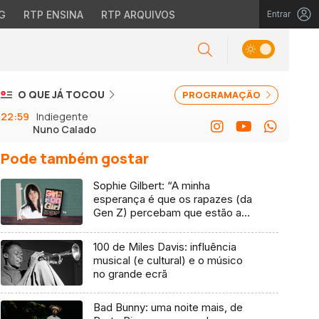
G
RTP ENSINA
RTP ARQUIVOS
Entrar
O QUE JÁ TOCOU
PROGRAMAÇÃO
22:59
Indiegente
Nuno Calado
Pode também gostar
Sophie Gilbert: “A minha
esperança é que os rapazes (da
Gen Z) percebam que estão a
vender-lhes uma mentira”
100 de Miles Davis: influência
musical (e cultural) e o músico
no grande ecrã
Bad Bunny: uma noite mais, de