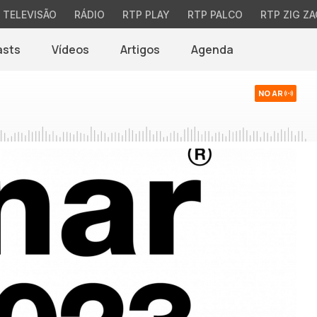
TELEVISÃO
RÁDIO
RTP PLAY
RTP PALCO
RTP ZIG ZA
asts
Vídeos
Artigos
Agenda
NO AR