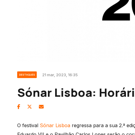
21 mar, 2023, 16:35
DESTAQUES
Sónar Lisboa: Horári
O festival
Sónar Lisboa
regressa para a sua 2.ª edi
Eduardo VII e o Pavilhão Carlos Lopes serão o co