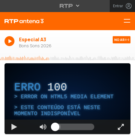
Entrar
Especial A3
NO AR
Bons Sons 2026
ERRO
100
ERROR ON HTML5 MEDIA ELEMENT
ESTE CONTEÚDO ESTÁ NESTE
MOMENTO INDISPONÍVEL