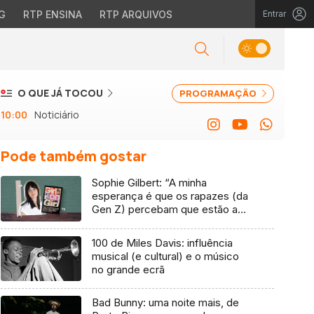
G
RTP ENSINA
RTP ARQUIVOS
Entrar
O QUE JÁ TOCOU
PROGRAMAÇÃO
10:00
Noticiário
Pode também gostar
Sophie Gilbert: “A minha
esperança é que os rapazes (da
Gen Z) percebam que estão a
vender-lhes uma mentira”
100 de Miles Davis: influência
musical (e cultural) e o músico
no grande ecrã
Bad Bunny: uma noite mais, de