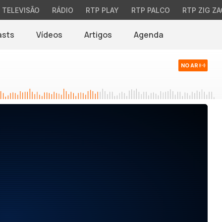
TELEVISÃO
RÁDIO
RTP PLAY
RTP PALCO
RTP ZIG ZA
asts
Vídeos
Artigos
Agenda
NO AR