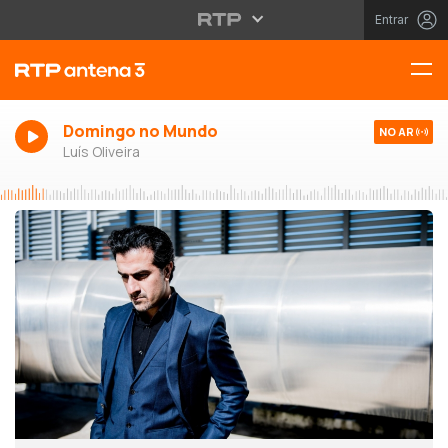
Entrar
Domingo no Mundo
NO AR
Luís Oliveira