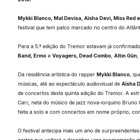
Mykki Blanco, Mal Devisa, Aïsha Devi, Miss Red
festival que tem palco marcado no centro do Atlânt
Para a 5.ª edição do Tremor estavam já confirmad
Band, Ermo
e
Voyagers,
Dead Combo
,
Altın Gün
,
Da residência artística do rapper
Mykki Blanco
, qu
músicas, até ao espectáculo audiovisual de
Aïsha 
de concertos desta quinta edição do Tremor. A est
Carr, neta do músico de jazz nova-iorquino Bruno 
feita a solo e com concertos em nome próprio, comp
O
festival antecipa mais um ano de surpreendentes