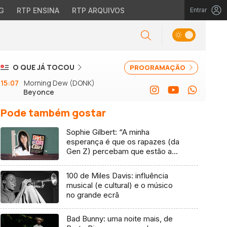
G
RTP ENSINA
RTP ARQUIVOS
Entrar
O QUE JÁ TOCOU
PROGRAMAÇÃO
15:07
Morning Dew (DONK)
Beyonce
Pode também gostar
Sophie Gilbert: “A minha
esperança é que os rapazes (da
Gen Z) percebam que estão a
vender-lhes uma mentira”
100 de Miles Davis: influência
musical (e cultural) e o músico
no grande ecrã
Bad Bunny: uma noite mais, de