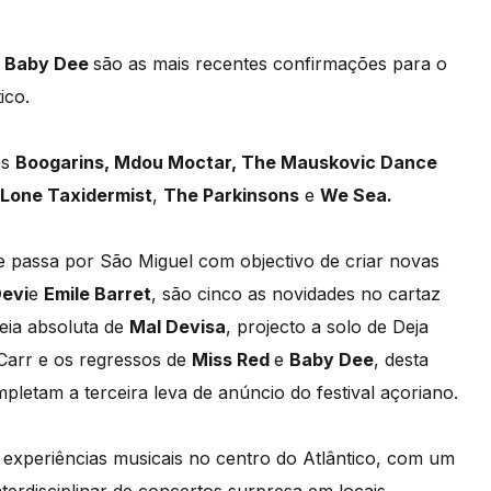
 e Baby Dee
são as mais recentes confirmações para o
ico.
os
Boogarins, Mdou Moctar, The Mauskovic Dance
Lone Taxidermist
,
The Parkinsons
e
We Sea.
e passa por São Miguel com objectivo de criar novas
Devi
e
Emile Barret
, são cinco as novidades no cartaz
reia absoluta de
Mal Devisa
, projecto a solo de Deja
Carr e os regressos de
Miss Red
e
Baby Dee
, desta
letam a terceira leva de anúncio do festival açoriano.
experiências musicais no centro do Atlântico, com um