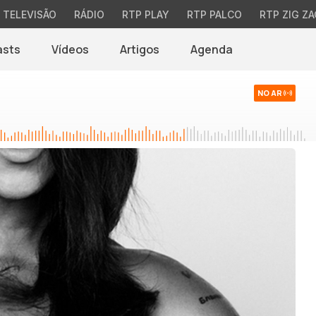
TELEVISÃO
RÁDIO
RTP PLAY
RTP PALCO
RTP ZIG ZA
asts
Vídeos
Artigos
Agenda
NO AR