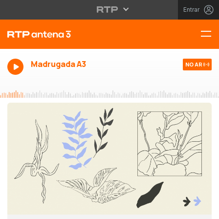
Entrar
Madrugada A3
NO AR