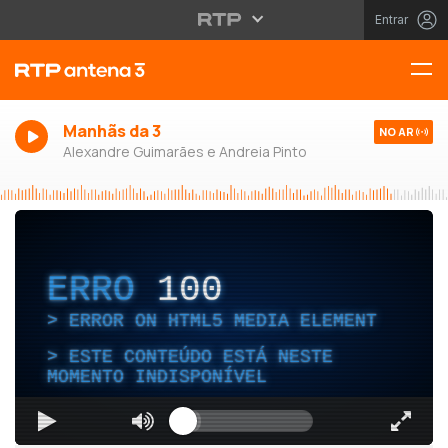
Entrar
Manhãs da 3
NO AR
Alexandre Guimarães e Andreia Pinto
ERRO
100
ERROR ON HTML5 MEDIA ELEMENT
ESTE CONTEÚDO ESTÁ NESTE
MOMENTO INDISPONÍVEL