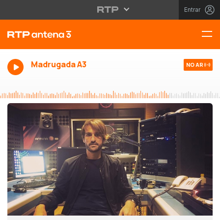
Entrar
Madrugada A3
NO AR