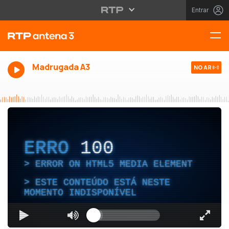
Entrar
Madrugada A3
NO AR
ERRO
100
ERROR ON HTML5 MEDIA ELEMENT
ESTE CONTEÚDO ESTÁ NESTE
MOMENTO INDISPONÍVEL