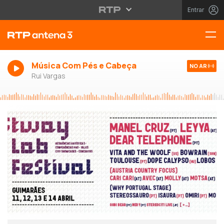
Entrar
Música Com Pés e Cabeça
NO AR
Rui Vargas