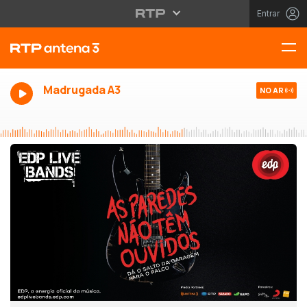
Entrar
Madrugada A3
NO AR