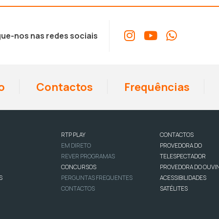
ue-nos nas redes sociais
o
Contactos
Frequências
RTP PLAY
CONTACTOS
EM DIRETO
PROVEDORA DO
REVER PROGRAMAS
TELESPECTADOR
CONCURSOS
PROVEDORA DO OUVI
S
PERGUNTAS FREQUENTES
ACESSIBILIDADES
CONTACTOS
SATÉLITES