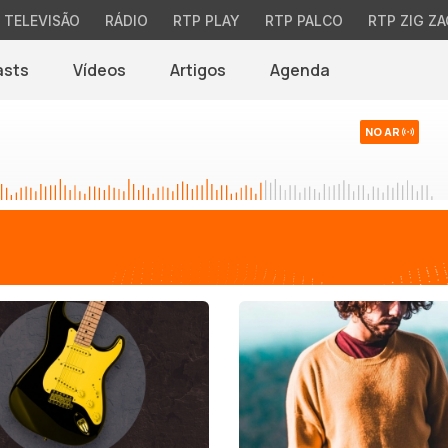
TELEVISÃO
RÁDIO
RTP PLAY
RTP PALCO
RTP ZIG ZA
asts
Vídeos
Artigos
Agenda
NO AR