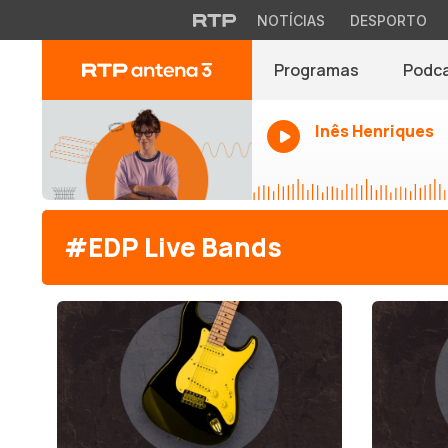
NOTÍCIAS
DESPORTO
Programas
Podc
Inês Henriques
#EDP Live Bands