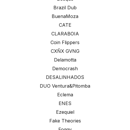
Brazil Dub
BuenaMoza
CATE
CLARABOIA
Coin Flippers
CXÑX GVNG
Delamotta
Democrash
DESALINHADOS
DUO Ventura&Pitomba
Eclema
ENES
Ezequiel
Fake Theories
Foggy