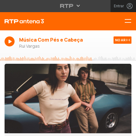
Entrar
Música Com Pés e Cabeça
NO AR
Rui Vargas