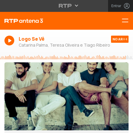
Entrar
Logo Se Vê
NO AR
Catarina Palma, Teresa Oliveira e Tiago Ribeiro