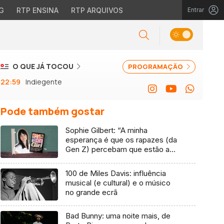
G
RTP ENSINA
RTP ARQUIVOS
Entrar
O QUE JÁ TOCOU
PROGRAMAÇÃO
22:59
Indiegente
Pode também gostar
Sophie Gilbert: “A minha
esperança é que os rapazes (da
Gen Z) percebam que estão a
vender-lhes uma mentira”
100 de Miles Davis: influência
musical (e cultural) e o músico
no grande ecrã
Bad Bunny: uma noite mais, de