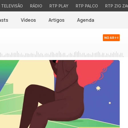
TELEVISÃO
RÁDIO
RTP PLAY
RTP PALCO
RTP ZIG ZA
asts
Vídeos
Artigos
Agenda
NO AR