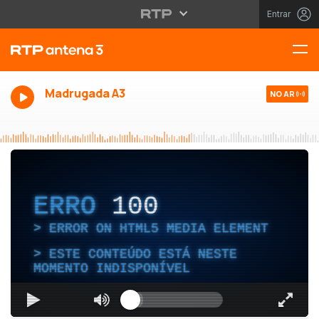
Entrar
Madrugada A3
NO AR
ERRO
100
ERROR ON HTML5 MEDIA ELEMENT
ESTE CONTEÚDO ESTÁ NESTE
MOMENTO INDISPONÍVEL