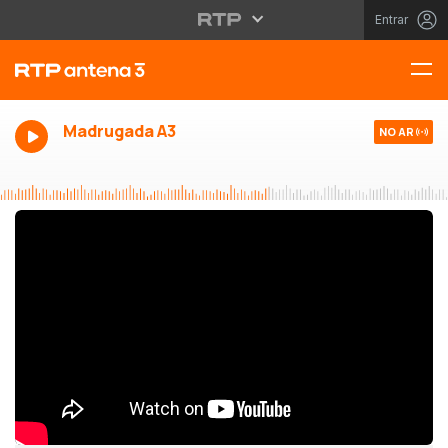
Entrar
Madrugada A3
NO AR