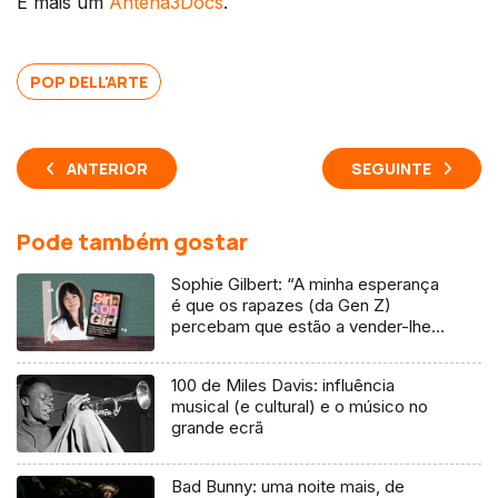
É mais um
Antena3Docs
.
POP DELL'ARTE
ANTERIOR
SEGUINTE
Pode também gostar
Sophie Gilbert: “A minha esperança
é que os rapazes (da Gen Z)
percebam que estão a vender-lhes
uma mentira”
100 de Miles Davis: influência
musical (e cultural) e o músico no
grande ecrã
Bad Bunny: uma noite mais, de