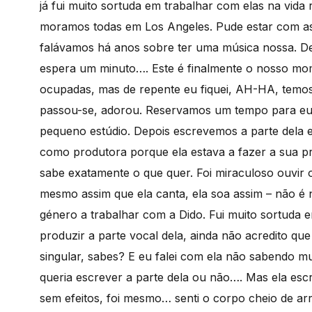
já fui muito sortuda em trabalhar com elas na vid
moramos todas em Los Angeles. Pude estar com as
falávamos há anos sobre ter uma música nossa. De
espera um minuto…. Este é finalmente o nosso mom
ocupadas, mas de repente eu fiquei, AH-HA, temos
passou-se, adorou. Reservamos um tempo para eu i
pequeno estúdio. Depois escrevemos a parte dela e
como produtora porque ela estava a fazer a sua pr
sabe exatamente o que quer. Foi miraculoso ouvir
mesmo assim que ela canta, ela soa assim – não é
género a trabalhar com a Dido. Fui muito sortuda em
produzir a parte vocal dela, ainda não acredito que
singular, sabes? E eu falei com ela não sabendo mu
queria escrever a parte dela ou não…. Mas ela escr
sem efeitos, foi mesmo… senti o corpo cheio de ar