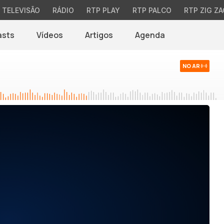
TELEVISÃO
RÁDIO
RTP PLAY
RTP PALCO
RTP ZIG ZA
asts
Vídeos
Artigos
Agenda
NO AR