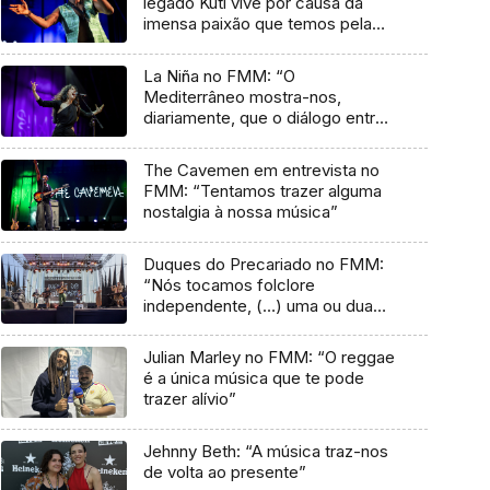
legado Kuti vive por causa da
imensa paixão que temos pela
música”
La Niña no FMM: “O
Mediterrâneo mostra-nos,
diariamente, que o diálogo entre
culturas nunca acaba”
The Cavemen em entrevista no
FMM: “Tentamos trazer alguma
nostalgia à nossa música”
Duques do Precariado no FMM:
“Nós tocamos folclore
independente, (…) uma ou duas
músicas tradicionais do futuro”
Julian Marley no FMM: “O reggae
é a única música que te pode
trazer alívio”
Jehnny Beth: “A música traz-nos
de volta ao presente”