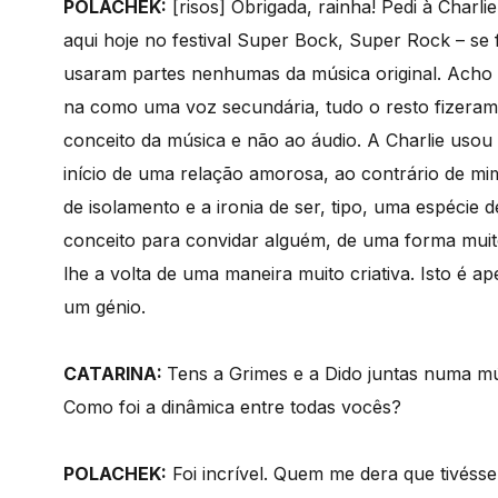
POLACHEK:
[risos] Obrigada, rainha! Pedi à Charl
aqui hoje no festival Super Bock, Super Rock – se
usaram partes nenhumas da música original. Acho 
na como uma voz secundária, tudo o resto fizeram 
conceito da música e não ao áudio. A Charlie usou
início de uma relação amorosa, ao contrário de mim
de isolamento e a ironia de ser, tipo, uma espécie d
conceito para convidar alguém, de uma forma muito 
lhe a volta de uma maneira muito criativa. Isto é
um génio.
CATARINA:
Tens a Grimes e a Dido juntas numa mús
Como foi a dinâmica entre todas vocês?
POLACHEK:
Foi incrível.
Quem me dera que tivésse