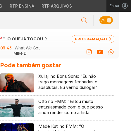
G
RTP ENSINA
RTP ARQUIVOS
Entrar
O QUE JÁ TOCOU
PROGRAMAÇÃO
03:43
What We Got
Mike D
Pode também gostar
Xullaji no Bons Sons: “Eu não
trago mensagens fechadas e
absolutas. Eu venho dialogar”
Otto no FMM: “Estou muito
entusiasmado com o que posso
ainda render como artista”
Mádé Kuti no FMM: “O