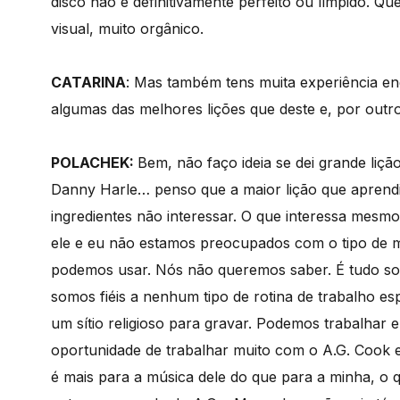
disco não é definitivamente perfeito ou límpido. Qu
visual, muito orgânico.
CATARINA
: Mas também tens muita experiência e
algumas das melhores lições que deste e, por outr
POLACHEK:
Bem, não faço ideia se dei grande liç
Danny Harle… penso que a maior lição que aprendi 
ingredientes não interessar. O que interessa mesm
ele e eu não estamos preocupados com o tipo de 
podemos usar. Nós não queremos saber. É tudo sob
somos fiéis a nenhum tipo de rotina de trabalho es
um sítio religioso para gravar. Podemos trabalhar 
oportunidade de trabalhar muito com o A.G. Cook e
é mais para a música dele do que para a minha, o