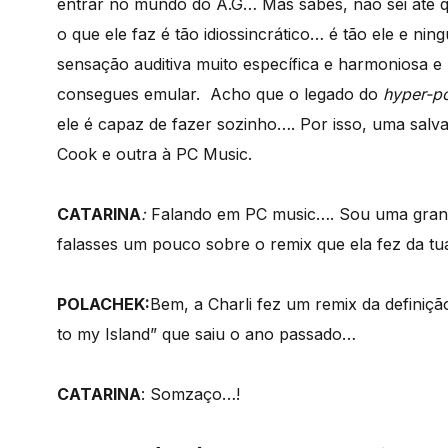
entrar no mundo do A.G… Mas sabes, não sei até qu
o que ele faz é tão idiossincrático… é tão ele e ni
sensação auditiva muito específica e harmoniosa 
consegues emular. Acho que o legado do
hyper-p
ele é capaz de fazer sozinho…. Por isso, uma salv
Cook e outra à PC Music.
CATARINA
:
Falando em PC music…. Sou uma grand
falasses um pouco sobre o remix que ela fez da t
POLACHEK:
Bem, a Charli fez um remix da defin
to my Island” que saiu o ano passado…
CATARINA
: Somzaço…!