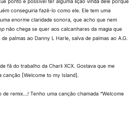
e ponto é possível ter alguma lição vinda dele porque
nguém conseguiria fazê-lo como ele. Ele tem uma
e uma enorme claridade sonora, que acho que nem
op
não chega se quer aos calcanhares da magia que
a de palmas ao Danny L Harle, salva de palmas ao A.G.
e fã do trabalho da Charli XCX. Gostava que me
ua canção [Welcome to my Island].
ição de remix…! Tenho uma canção chamada “Welcome