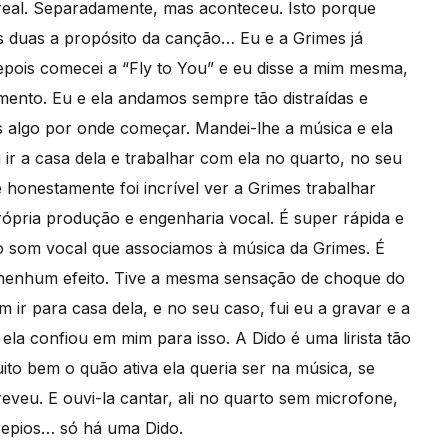
a real. Separadamente, mas aconteceu. Isto porque
 duas a propósito da canção… Eu e a Grimes já
pois comecei a “Fly to You” e eu disse a mim mesma,
ento. Eu e ela andamos sempre tão distraídas e
 algo por onde começar. Mandei-lhe a música e ela
r a casa dela e trabalhar com ela no quarto, no seu
 honestamente foi incrível ver a Grimes trabalhar
ópria produção e engenharia vocal. É super rápida e
 o som vocal que associamos à música da Grimes. É
 nenhum efeito. Tive a mesma sensação de choque do
 ir para casa dela, e no seu caso, fui eu a gravar e a
 ela confiou em mim para isso. A Dido é uma lirista tão
ito bem o quão ativa ela queria ser na música, se
eveu. E ouvi-la cantar, ali no quarto sem microfone,
repios… só há uma Dido.