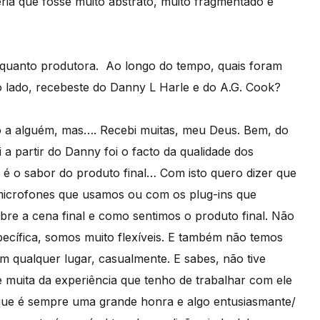
eria que fosse muito abstrato, muito fragmentado e
nquanto produtora. Ao longo do tempo, quais foram
o lado, recebeste do Danny L Harle e do A.G. Cook?
ão a alguém, mas….
Recebi muitas, meu Deus.
Bem, do
a partir do Danny foi o facto da qualidade dos
o é o sabor do produto final… Com isto quero dizer que
microfones que usamos ou com os plug-ins que
re a cena final e como sentimos o produto final. Não
pecífica, somos muito flexíveis. E também não temos
em qualquer lugar, casualmente. E sabes, não tive
 muita da experiência que tenho de trabalhar com ele
 que é sempre uma grande honra e algo entusiasmante/