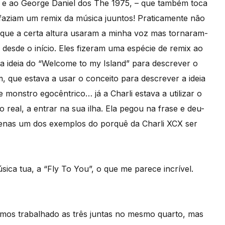
ie e ao George Daniel dos The 1975, – que também toca
 faziam um remix da música juuntos! Praticamente não
que a certa altura usaram a minha voz mas tornaram-
desde o início. Eles fizeram uma espécie de remix ao
 a ideia do “Welcome to my Island” para descrever o
, que estava a usar o conceito para descrever a ideia
e monstro egocêntrico… já a Charli estava a utilizar o
real, a entrar na sua ilha. Ela pegou na frase e deu-
 apenas um dos exemplos do porquê da Charli XCX ser
ica tua, a “Fly To You”, o que me parece incrível.
mos trabalhado as três juntas no mesmo quarto, mas