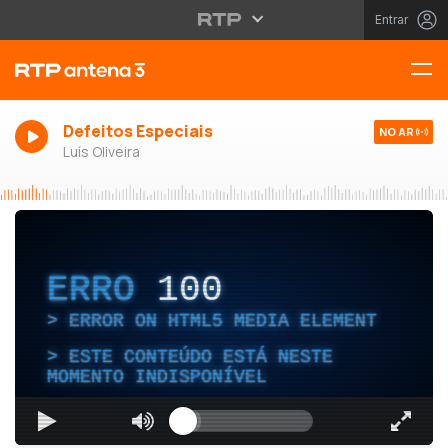
Entrar
Defeitos Especiais
NO AR
Luís Oliveira
ERRO
100
ERROR ON HTML5 MEDIA ELEMENT
ESTE CONTEÚDO ESTÁ NESTE
MOMENTO INDISPONÍVEL