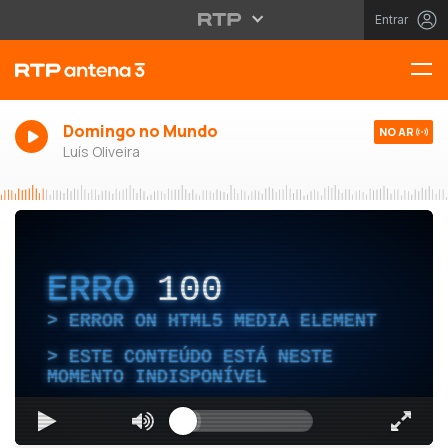
Entrar
Domingo no Mundo
NO AR
Luís Oliveira
ERRO
100
ERROR ON HTML5 MEDIA ELEMENT
ESTE CONTEÚDO ESTÁ NESTE
MOMENTO INDISPONÍVEL