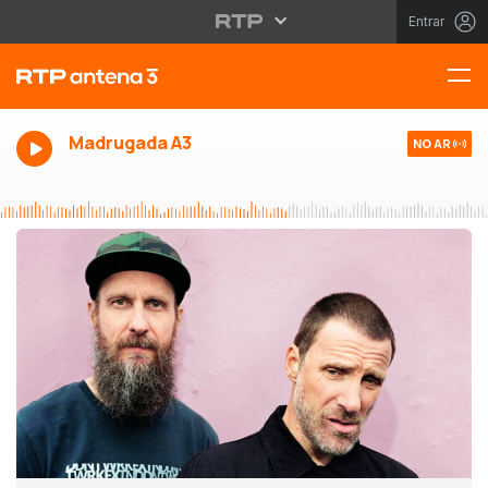
Entrar
Madrugada A3
NO AR