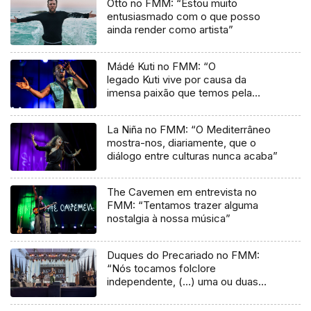
Otto no FMM: “Estou muito
entusiasmado com o que posso
ainda render como artista”
Mádé Kuti no FMM: “O
legado Kuti vive por causa da
imensa paixão que temos pela
música”
La Niña no FMM: “O Mediterrâneo
mostra-nos, diariamente, que o
diálogo entre culturas nunca acaba”
The Cavemen em entrevista no
FMM: “Tentamos trazer alguma
nostalgia à nossa música”
Duques do Precariado no FMM:
“Nós tocamos folclore
independente, (…) uma ou duas
músicas tradicionais do futuro”