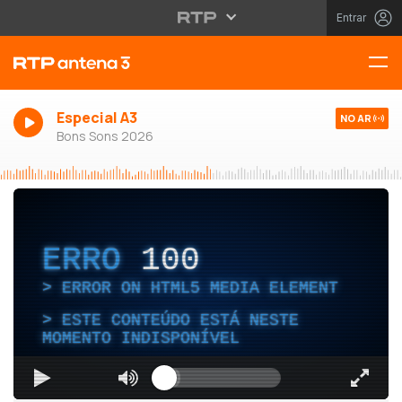
Entrar
Especial A3
NO AR
Bons Sons 2026
ERRO
100
ERROR ON HTML5 MEDIA ELEMENT
ESTE CONTEÚDO ESTÁ NESTE
MOMENTO INDISPONÍVEL