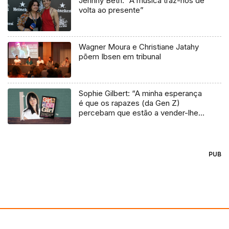
Jehnny Beth: “A música traz-nos de
volta ao presente”
Wagner Moura e Christiane Jatahy
põem Ibsen em tribunal
Sophie Gilbert: “A minha esperança
é que os rapazes (da Gen Z)
percebam que estão a vender-lhes
uma mentira”
PUB