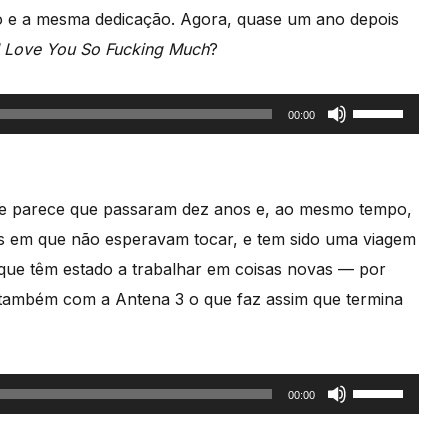
diminuir
 e a mesma dedicação. Agora, quase um ano depois
o
I Love You So Fucking Much
?
volume.
Use
00:00
as
setas
cima/baixo
ue parece que passaram dez anos e, ao mesmo tempo,
para
es em que não esperavam tocar, e tem sido uma viagem
aumentar
que têm estado a trabalhar em coisas novas — por
ou
ou também com a Antena 3 o que faz assim que termina
diminuir
o
volume.
Use
00:00
as
setas