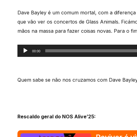
áudio
Dave Bayley é um comum mortal, com a diferença de
que vão ver os concertos de Glass Animals. Ficám
mãos na massa para fazer coisas novas. Para o fim 
Reprodutor
00:00
de
áudio
Quem sabe se não nos cruzamos com Dave Bayley 
Rescaldo geral do NOS Alive’25: