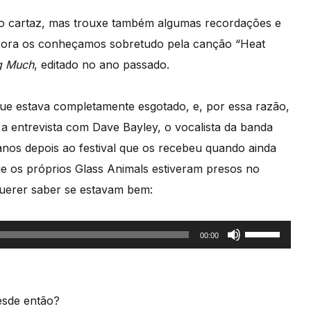
o cartaz, mas trouxe também algumas recordações e
bora os conheçamos sobretudo pela canção “Heat
g Much
, editado no ano passado.
 que estava completamente esgotado, e, por essa razão,
 a entrevista com Dave Bayley, o vocalista da banda
anos depois ao festival que os recebeu quando ainda
e os próprios Glass Animals estiveram presos no
querer saber se estavam bem:
Use
00:00
as
setas
cima/baixo
esde então?