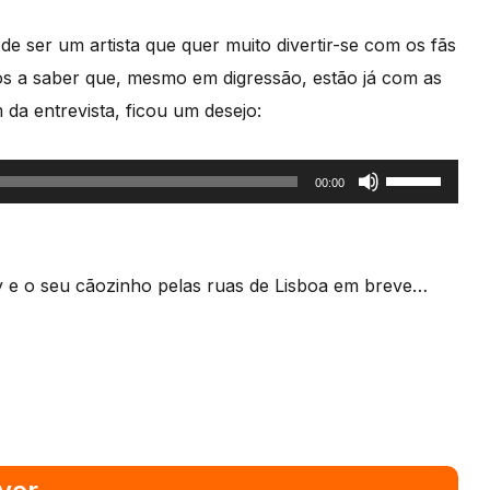
cima/baixo
 ser um artista que quer muito divertir-se com os fãs
para
os a saber que, mesmo em digressão, estão já com as
aumentar
da entrevista, ficou um desejo:
ou
diminuir
Use
00:00
o
as
volume.
setas
cima/baixo
e o seu cãozinho pelas ruas de Lisboa em breve…
para
aumentar
ou
diminuir
o
volume.