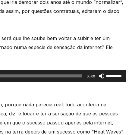
que iria demorar dois anos até o mundo “normalizar”,
diminuir
da assim, por questões contratuais, editaram o disco
o
volume.
 será que lhe soube bem voltar a subir e ter um
rnado numa espécie de sensação da internet? Ele
Use
00:00
as
setas
cima/baixo
m, porque nada parecia real: tudo acontecia na
para
ca, diz, é tocar e ter a sensação de que as pessoas
aumentar
se em que o sucesso passou apenas pela internet,
ou
tes na terra depois de um sucesso como “Heat Waves”