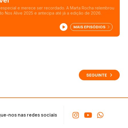
iver
 especial e merece ser recordado. A Marta Rocha relembrou
do Nos Alive 2025 e antecipa até já a edição de 2026.
MAIS EPISÓDIOS
SEGUINTE
ue-nos nas redes sociais