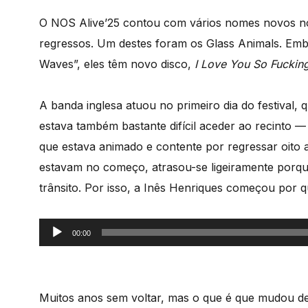
O NOS Alive’25 contou com vários nomes novos n
regressos. Um destes foram os Glass Animals. Em
Waves”, eles têm novo disco,
I Love You So Fuckin
A banda inglesa atuou no primeiro dia do festival,
estava também bastante difícil aceder ao recinto —
que estava animado e contente por regressar oito 
estavam no começo, atrasou-se ligeiramente porqu
trânsito. Por isso, a Inês Henriques começou por 
Reprodutor
00:00
de
áudio
Muitos anos sem voltar, mas o que é que mudou d