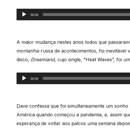
Reprodutor
00:00
de
áudio
A maior mudança nestes anos todos que passaram f
montanha-russa de acontecimentos, foi inevitável 
disco,
Dreamland
, cujo single, “Heat Waves”, foi um
Reprodutor
00:00
de
áudio
Dave confessa que foi simultaneamente um sonho 
América quando começou a pandemia, e, assim que 
esperança de voltar aos palcos uma semana depois