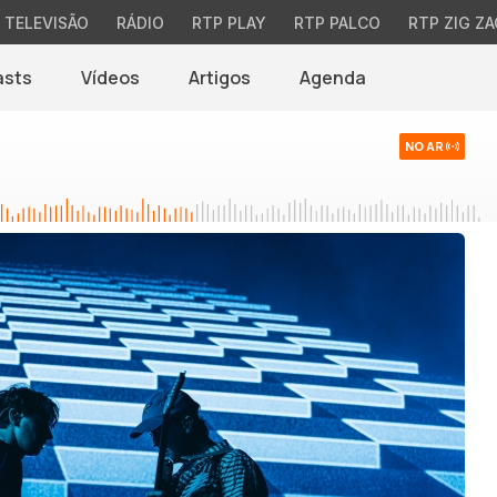
TELEVISÃO
RÁDIO
RTP PLAY
RTP PALCO
RTP ZIG ZA
asts
Vídeos
Artigos
Agenda
NO AR