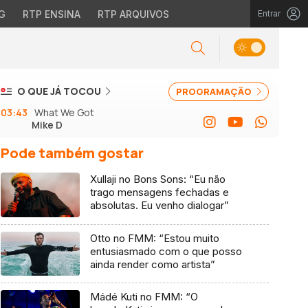
G
RTP ENSINA
RTP ARQUIVOS
Entrar
O QUE JÁ TOCOU
PROGRAMAÇÃO
03:43
What We Got
Mike D
Pode também gostar
Xullaji no Bons Sons: “Eu não
trago mensagens fechadas e
absolutas. Eu venho dialogar”
Otto no FMM: “Estou muito
entusiasmado com o que posso
ainda render como artista”
Mádé Kuti no FMM: “O