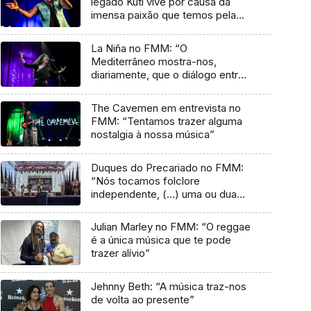
legado Kuti vive por causa da
imensa paixão que temos pela
música”
La Niña no FMM: “O
Mediterrâneo mostra-nos,
diariamente, que o diálogo entre
culturas nunca acaba”
The Cavemen em entrevista no
FMM: “Tentamos trazer alguma
nostalgia à nossa música”
Duques do Precariado no FMM:
“Nós tocamos folclore
independente, (…) uma ou duas
músicas tradicionais do futuro”
Julian Marley no FMM: “O reggae
é a única música que te pode
trazer alívio”
Jehnny Beth: “A música traz-nos
de volta ao presente”