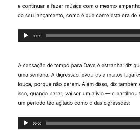
e continuar a fazer música com o mesmo empenho
do seu lançamento, como é que corre esta era de
Reprodutor
00:00
de
áudio
A sensação de tempo para Dave é estranha: diz q
uma semana. A digressão levou-os a muitos lugar
louca, porque não param. Além disso, diz também 
isso, quando parar, vai ser um alívio — e partilh
um período tão agitado como o das digressões:
Reprodutor
00:00
de