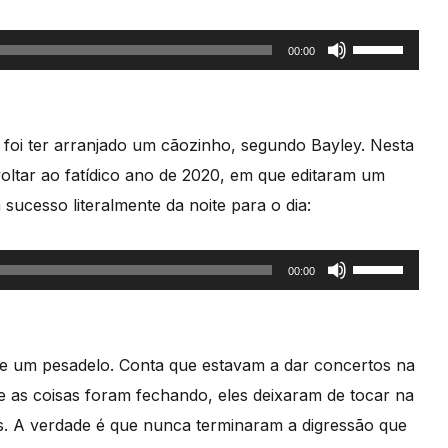
para
aumentar
Use
00:00
ou
as
diminuir
setas
o
cima/baixo
oi ter arranjado um cãozinho, segundo Bayley. Nesta
volume.
para
voltar ao fatídico ano de 2020, em que editaram um
aumentar
 sucesso literalmente da noite para o dia:
ou
diminuir
Use
00:00
o
as
volume.
setas
cima/baixo
e um pesadelo. Conta que estavam a dar concertos na
para
as coisas foram fechando, eles deixaram de tocar na
aumentar
. A verdade é que nunca terminaram a digressão que
ou