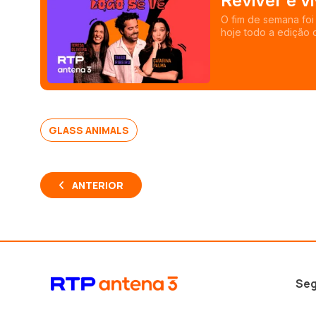
Reviver é v
O fim de semana foi
hoje todo a edição 
GLASS ANIMALS
ANTERIOR
Seg