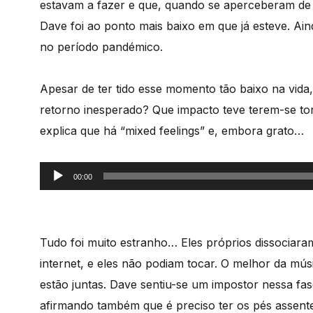
estavam a fazer e que, quando se aperceberam de 
Dave foi ao ponto mais baixo em que já esteve. Ain
no período pandémico.
Apesar de ter tido esse momento tão baixo na vida,
retorno inesperado? Que impacto teve terem-se to
explica que há “mixed feelings” e, embora grato…
Reprodutor
00:00
de
áudio
Tudo foi muito estranho… Eles próprios dissociara
internet, e eles não podiam tocar. O melhor da músi
estão juntas. Dave sentiu-se um impostor nessa fa
afirmando também que é preciso ter os pés assen