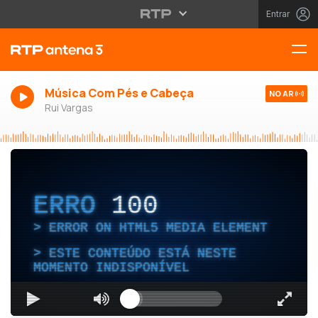
Entrar
Música Com Pés e Cabeça
NO AR
Rui Vargas
ERRO
100
ERROR ON HTML5 MEDIA ELEMENT
ESTE CONTEÚDO ESTÁ NESTE
MOMENTO INDISPONÍVEL