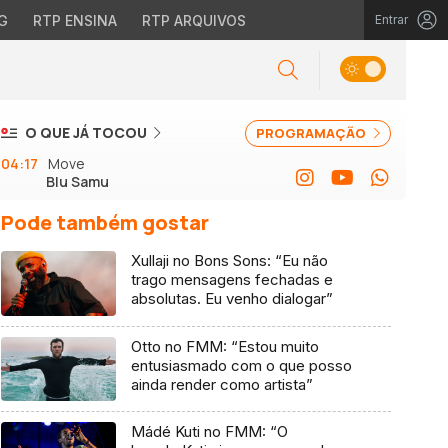
G
RTP ENSINA
RTP ARQUIVOS
Entrar
O QUE JÁ TOCOU
PROGRAMAÇÃO
04:17
Move
Blu Samu
Pode também gostar
Xullaji no Bons Sons: “Eu não
trago mensagens fechadas e
absolutas. Eu venho dialogar”
Otto no FMM: “Estou muito
entusiasmado com o que posso
ainda render como artista”
Mádé Kuti no FMM: “O