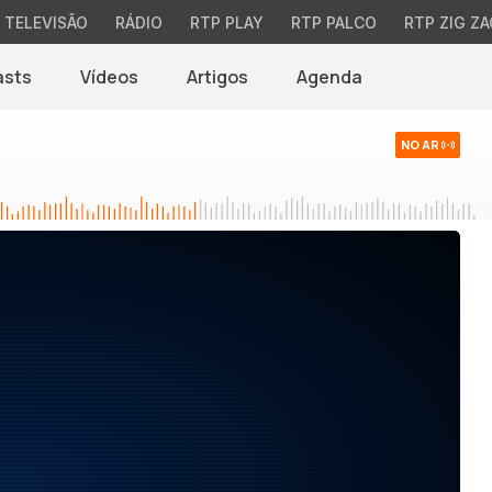
TELEVISÃO
RÁDIO
RTP PLAY
RTP PALCO
RTP ZIG ZA
asts
Vídeos
Artigos
Agenda
NO AR