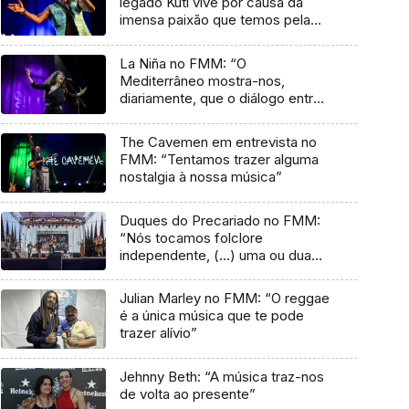
legado Kuti vive por causa da
imensa paixão que temos pela
música”
La Niña no FMM: “O
Mediterrâneo mostra-nos,
diariamente, que o diálogo entre
culturas nunca acaba”
The Cavemen em entrevista no
FMM: “Tentamos trazer alguma
nostalgia à nossa música”
Duques do Precariado no FMM:
“Nós tocamos folclore
independente, (…) uma ou duas
músicas tradicionais do futuro”
Julian Marley no FMM: “O reggae
é a única música que te pode
trazer alívio”
Jehnny Beth: “A música traz-nos
de volta ao presente”