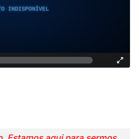
TO INDISPONÍVEL
. Estamos aqui para sermos