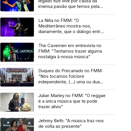
legado Kuti vive por causa da
imensa paixão que temos pela
música”
La Niña no FMM: “O
Mediterrâneo mostra-nos,
diariamente, que o diálogo entre
culturas nunca acaba”
The Cavemen em entrevista no
FMM: “Tentamos trazer alguma
nostalgia à nossa música”
Duques do Precariado no FMM:
“Nós tocamos folclore
independente, (…) uma ou duas
músicas tradicionais do futuro”
Julian Marley no FMM: “O reggae
é a única música que te pode
trazer alívio”
Jehnny Beth: “A música traz-nos
de volta ao presente”