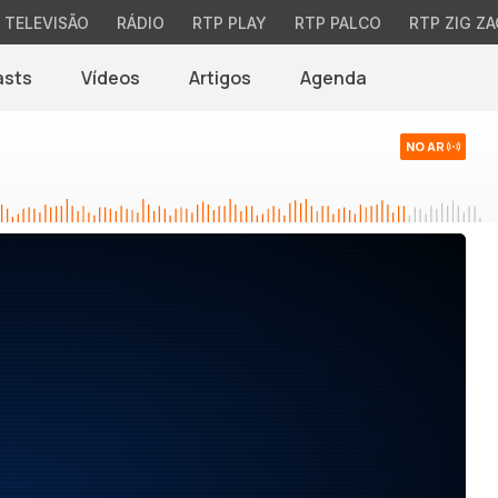
TELEVISÃO
RÁDIO
RTP PLAY
RTP PALCO
RTP ZIG ZA
asts
Vídeos
Artigos
Agenda
NO AR