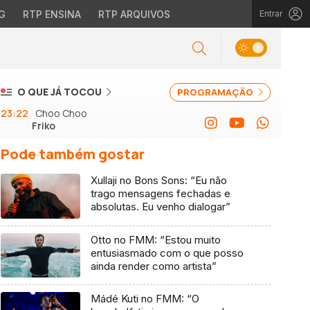
G
RTP ENSINA
RTP ARQUIVOS
Entrar
O QUE JÁ TOCOU
PROGRAMAÇÃO
23:22
Choo Choo
Friko
Pode também gostar
Xullaji no Bons Sons: “Eu não
trago mensagens fechadas e
absolutas. Eu venho dialogar”
Otto no FMM: “Estou muito
entusiasmado com o que posso
ainda render como artista”
Mádé Kuti no FMM: “O