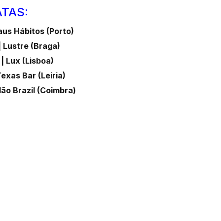
TAS:
aus Hábitos (Porto)
| Lustre (Braga)
 | Lux (Lisboa)
Texas Bar (Leiria)
lão Brazil (Coimbra)