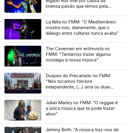
legado Kuti vive por causa da
imensa paixão que temos pela
música”
La Niña no FMM: “O Mediterrâneo
mostra-nos, diariamente, que o
diálogo entre culturas nunca acaba”
The Cavemen em entrevista no
FMM: “Tentamos trazer alguma
nostalgia à nossa música”
Duques do Precariado no FMM:
“Nós tocamos folclore
independente, (…) uma ou duas
músicas tradicionais do futuro”
Julian Marley no FMM: “O reggae é
a única música que te pode trazer
alívio”
Jehnny Beth: “A música traz-nos de