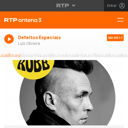
Entrar
Defeitos Especiais
NO AR
Luís Oliveira