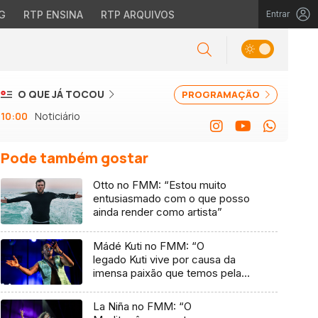
G
RTP ENSINA
RTP ARQUIVOS
Entrar
O QUE JÁ TOCOU
PROGRAMAÇÃO
10:00
Noticiário
Pode também gostar
Otto no FMM: “Estou muito
entusiasmado com o que posso
ainda render como artista”
Mádé Kuti no FMM: “O
legado Kuti vive por causa da
imensa paixão que temos pela
música”
La Niña no FMM: “O