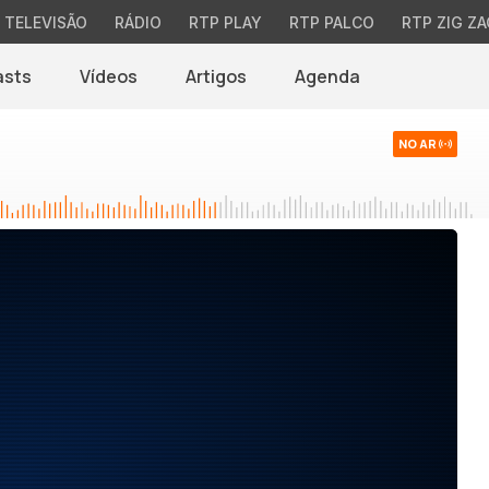
TELEVISÃO
RÁDIO
RTP PLAY
RTP PALCO
RTP ZIG ZA
asts
Vídeos
Artigos
Agenda
NO AR