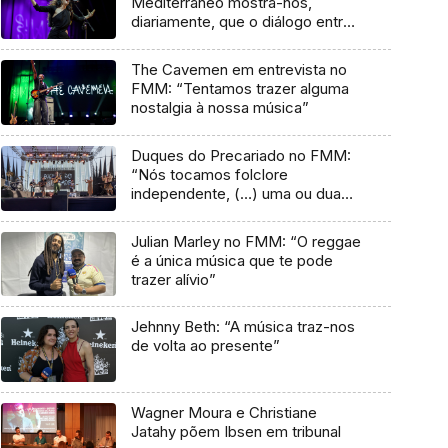
Mediterrâneo mostra-nos,
diariamente, que o diálogo entre
culturas nunca acaba”
The Cavemen em entrevista no
FMM: “Tentamos trazer alguma
nostalgia à nossa música”
Duques do Precariado no FMM:
“Nós tocamos folclore
independente, (…) uma ou duas
músicas tradicionais do futuro”
Julian Marley no FMM: “O reggae
é a única música que te pode
trazer alívio”
Jehnny Beth: “A música traz-nos
de volta ao presente”
Wagner Moura e Christiane
Jatahy põem Ibsen em tribunal