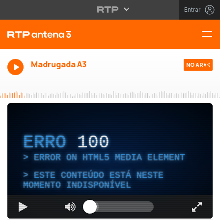
Entrar
Madrugada A3
NO AR
ERRO
100
ERROR ON HTML5 MEDIA ELEMENT
ESTE CONTEÚDO ESTÁ NESTE
MOMENTO INDISPONÍVEL