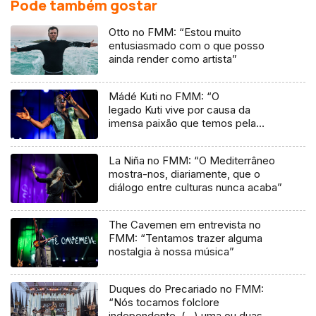
Pode também gostar
Otto no FMM: “Estou muito
entusiasmado com o que posso
ainda render como artista”
Mádé Kuti no FMM: “O
legado Kuti vive por causa da
imensa paixão que temos pela
música”
La Niña no FMM: “O Mediterrâneo
mostra-nos, diariamente, que o
diálogo entre culturas nunca acaba”
The Cavemen em entrevista no
FMM: “Tentamos trazer alguma
nostalgia à nossa música”
Duques do Precariado no FMM:
“Nós tocamos folclore
independente, (…) uma ou duas