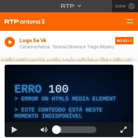
Entrar
Logo Se Vê
NO AR
Catarina Palma, Teresa Oliveira e Tiago Ribeiro
ERRO
100
ERROR ON HTML5 MEDIA ELEMENT
ESTE CONTEÚDO ESTÁ NESTE
MOMENTO INDISPONÍVEL