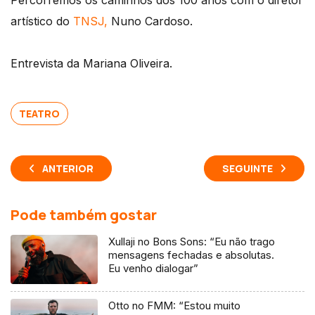
Percorremos os caminhos dos 100 anos com o diretor
artístico do
TNSJ,
Nuno Cardoso.
Entrevista da Mariana Oliveira.
TEATRO
ANTERIOR
SEGUINTE
Pode também gostar
Xullaji no Bons Sons: “Eu não trago
mensagens fechadas e absolutas.
Eu venho dialogar”
Otto no FMM: “Estou muito