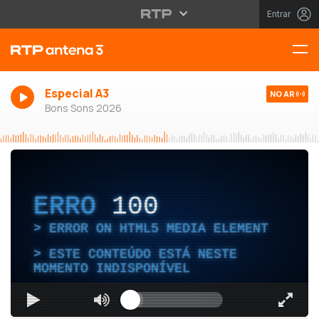
Entrar
Especial A3
NO AR
Bons Sons 2026
ERRO
100
ERROR ON HTML5 MEDIA ELEMENT
ESTE CONTEÚDO ESTÁ NESTE
MOMENTO INDISPONÍVEL