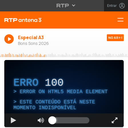
Entrar
Especial A3
NO AR
Bons Sons 2026
ERRO
100
ERROR ON HTML5 MEDIA ELEMENT
ESTE CONTEÚDO ESTÁ NESTE
MOMENTO INDISPONÍVEL