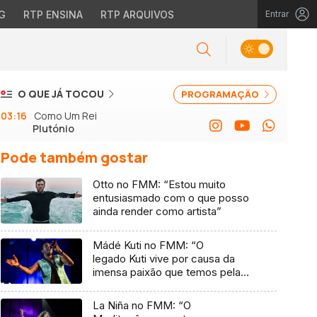
G
RTP ENSINA
RTP ARQUIVOS
Entrar
O QUE JÁ TOCOU
PROGRAMAÇÃO
03:16
Como Um Rei
Plutónio
Pode também gostar
Otto no FMM: “Estou muito
entusiasmado com o que posso
ainda render como artista”
Mádé Kuti no FMM: “O
legado Kuti vive por causa da
imensa paixão que temos pela
música”
La Niña no FMM: “O