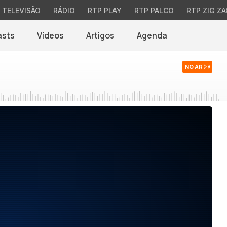
TELEVISÃO
RÁDIO
RTP PLAY
RTP PALCO
RTP ZIG ZA
asts
Vídeos
Artigos
Agenda
NO AR