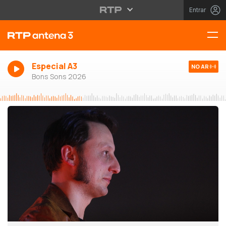
Entrar
Especial A3
NO AR
Bons Sons 2026