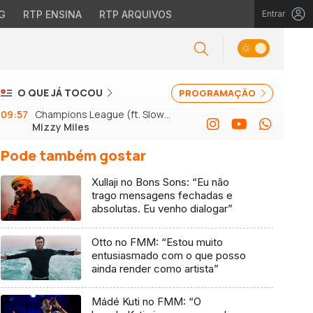
G
RTP ENSINA
RTP ARQUIVOS
Entrar
O QUE JÁ TOCOU
PROGRAMAÇÃO
09:57
Champions League (ft. Slow J
Mizzy Miles
e GSon)
Pode também gostar
Xullaji no Bons Sons: “Eu não
trago mensagens fechadas e
absolutas. Eu venho dialogar”
Otto no FMM: “Estou muito
entusiasmado com o que posso
ainda render como artista”
Mádé Kuti no FMM: “O