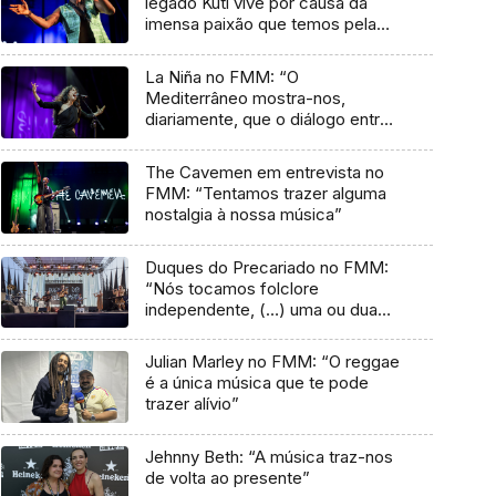
legado Kuti vive por causa da
imensa paixão que temos pela
música”
La Niña no FMM: “O
Mediterrâneo mostra-nos,
diariamente, que o diálogo entre
culturas nunca acaba”
The Cavemen em entrevista no
FMM: “Tentamos trazer alguma
nostalgia à nossa música”
Duques do Precariado no FMM:
“Nós tocamos folclore
independente, (…) uma ou duas
músicas tradicionais do futuro”
Julian Marley no FMM: “O reggae
é a única música que te pode
trazer alívio”
Jehnny Beth: “A música traz-nos
de volta ao presente”