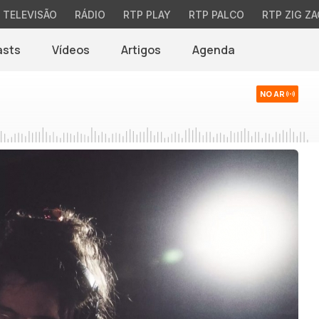
TELEVISÃO
RÁDIO
RTP PLAY
RTP PALCO
RTP ZIG ZA
asts
Vídeos
Artigos
Agenda
NO AR