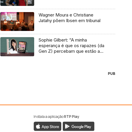
Wagner Moura e Christiane
Jatahy põem Ibsen em tribunal
Sophie Gilbert: “A minha
esperança é que os rapazes (da
Gen Z) percebam que estão a
vender-lhes uma mentira”
PUB
Instala a aplicação
RTP Play