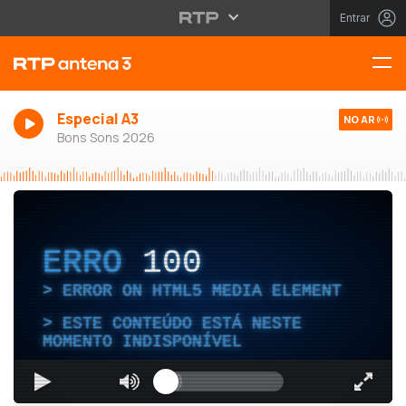
Entrar
Especial A3
NO AR
Bons Sons 2026
ERRO
100
ERROR ON HTML5 MEDIA ELEMENT
ESTE CONTEÚDO ESTÁ NESTE
MOMENTO INDISPONÍVEL