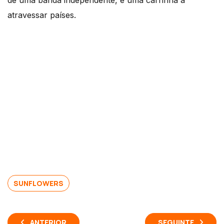
de uma banda independente, e uma carrinha a
atravessar países.
SUNFLOWERS
ANTERIOR
SEGUINTE